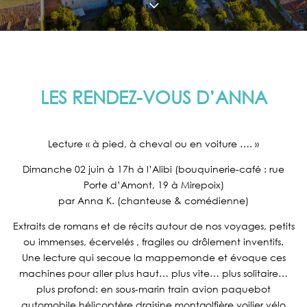
3
LES RENDEZ-VOUS D’ANNA
Lecture « à pied, à cheval ou en voiture …. »
Dimanche 02 juin à 17h à l’Alibi (bouquinerie-café : rue
Porte d’Amont, 19 à Mirepoix)
par Anna K. (chanteuse & comédienne)
Extraits de romans et de récits autour de nos voyages, petits
ou immenses, écervelés , fragiles ou drôlement inventifs.
Une lecture qui secoue la mappemonde et évoque ces
machines pour aller plus haut… plus vite… plus solitaire…
plus profond: en sous-marin train avion paquebot
automobile hélicoptère draisine montgolfière voilier vélo